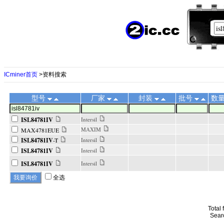
ICminer首页
>资料搜索
型号
厂家
封装
批号
数
ISL84781IV
Intersil
MAXIM
MAX4781EUE
ISL84781IV
-T
Intersil
ISL84781IV
Intersil
ISL84781IV
Intersil
全选
Total
Sear