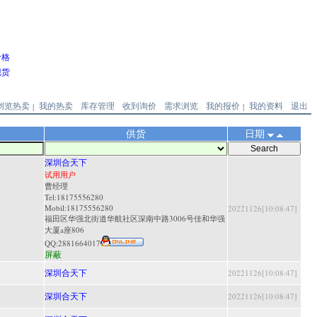
价格
现货
浏览热卖
我的热卖
库存管理
收到询价
需求浏览
我的报价
我的资料
退出
|
|
供货
日期
深圳合天下
试用用户
曹经理
Tel:18175556280
Mobil:18175556280
20221126[10:08:47]
福田区华强北街道华航社区深南中路3006号佳和华强
大厦a座806
QQ:
2881664017
屏蔽
深圳合天下
20221126[10:08:47]
深圳合天下
20221126[10:08:47]