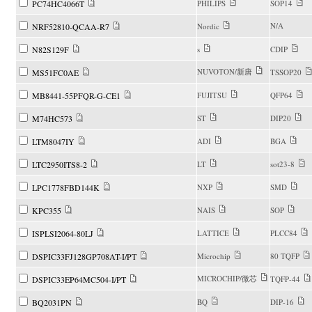
PC74HC4066T
PHILIPS
SOP14
N/A
NRF52810-QCAA-R7
Nordic
N82S129F
s
CDIP
NUVOTON/新唐
MS51FC0AE
TSSOP20
MB8441-55PFQR-G-CE1
FUJITSU
QFP64
M74HC573
ST
DIP20
LTM8047IY
ADI
BGA
LTC2950ITS8-2
LT
sot23-8
LPC1778FBD144K
NXP
SMD
KPC355
NAIS
SOP
ISPLSI2064-80LJ
LATTICE
PLCC84
DSPIC33FJ128GP708AT-I/PT
Microchip
80 TQFP
MICROCHIP/微芯
DSPIC33EP64MC504-I/PT
TQFP-44
BQ2031PN
BQ
DIP-16