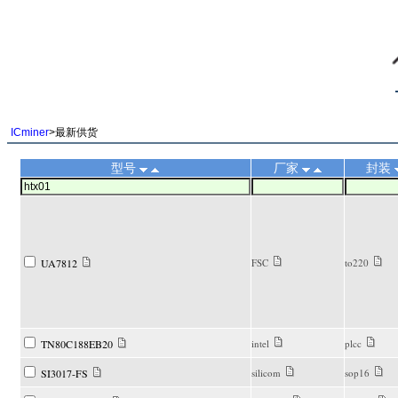
||
ICminer
>最新供货
型号
厂家
封装
UA7812
FSC
to220
TN80C188EB20
intel
plcc
SI3017-FS
silicom
sop16