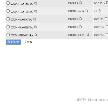
ZXMP10A18KTC
DIODES
TO-252-3
DIODES/美台
ZXMP10A16KTC
NA
ZXMN4A06GTA
DIODES
SOT-223
ZXMN3A03E6TA
DIODES
SOT-26-6
DIODES(美台)
ZXMN2F30FHTA
SOT-23-3
全选
盛明零件网 ICminer.c