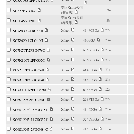
XCKU035-2FFVA1156I
Xilinx
美国Xilinx公司
19+
XCF32PVO48C
(赛灵思)
美国Xilinx公司
18+
XCF04SVO20C
(赛灵思)
22+
XC7Z030-2FBG484I
Xilinx
484FCBGA
23+
XC7Z020-1CLG400I
Xilinx
400BGA
21+
XC7K70T-2FBG676C
Xilinx
676FCBGA
21+
XC7K160T-2FFG676I
Xilinx
676FCBGA
21+
XC7A75T-2FGG484I
Xilinx
484FBGA
21+
XC7A50T-2FGG484I
Xilinx
484FBGA
22+
XC7A100T-2FGG676I
Xilinx
676FBGA
22+
XC6SLX9-2FTG256C
Xilinx
256FTBGA
21+
XC6SLX75T-3FGG484I
Xilinx
484FBGA
23+
XC6SLX45-L1CSG324I
Xilinx
324CSBGA
11+
XC6SLX45-2FGG484C
Xilinx
484FBGA