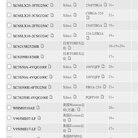
21+
XC6SLX25-3FTG256C
Xilinx
256FTBGA
CSBGA-324
21+
XC6SLX25-3CSG324C
Xilinx
19+
XC6SLX16-2FTG256C
Xilinx
256FTBGA
324-LFBGA
19+
XC6SLX16-2CSG324C
Xilinx
日本TOREX公
18+19+20+
XC6215B252MR
司
日本TOREX公
17+
XC6209B182MR
司
20+
XC3S50A-4VQG100I
Xilinx
100VQFP
21+
XC3S50A-4VQG100C
Xilinx
100VQFP
21+
XC3S500E-4FTG256I
Xilinx
FBGA-256
21+
XC3S250E-4VQG100I
Xilinx
PQFP100
美国Wantom公
20+
WHM0510AE
司(万通)
美国Zcomm公
19+
V965ME07-LF
司
美国Zcomm公
17+
V950ME17-LF
司
美国RFMD公