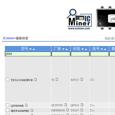
||
我的需
ICminer
>最新供货
型号
厂家
封装
批号
22+
TS5A3166DBVR
TI
SOT23
QUINTIC
QFN24
21+
QN8006B
INFINEON
TO247
21+
IRFP4468PBF