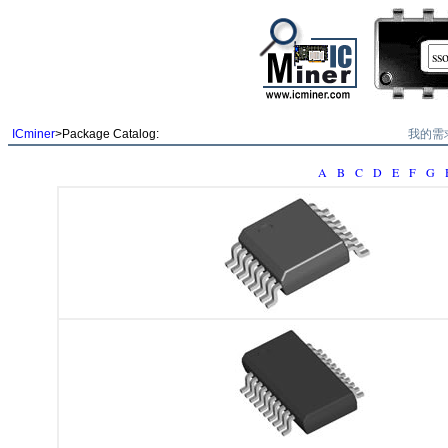
我的需
ICminer
>Package Catalog:
A
B
C
D
E
F
G