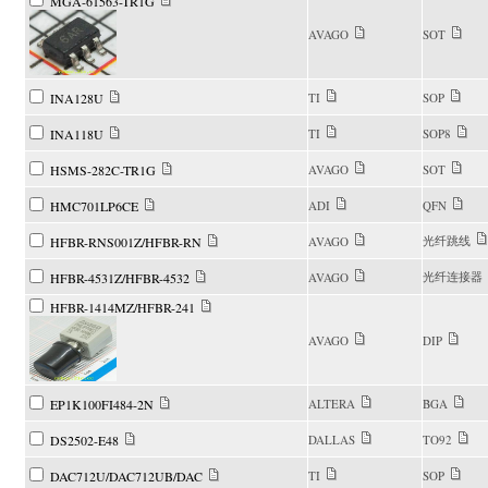
MGA-61563-TR1G
AVAGO
SOT
INA128U
TI
SOP
INA118U
TI
SOP8
HSMS-282C-TR1G
AVAGO
SOT
HMC701LP6CE
ADI
QFN
光纤跳线
HFBR-RNS001Z/HFBR-RN
AVAGO
光纤连接器
HFBR-4531Z/HFBR-4532
AVAGO
HFBR-1414MZ/HFBR-241
AVAGO
DIP
EP1K100FI484-2N
ALTERA
BGA
DS2502-E48
DALLAS
TO92
DAC712U/DAC712UB/DAC
TI
SOP