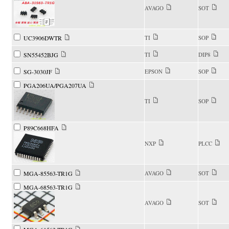
AVAGO
SOT
UC3906DWTR
TI
SOP
SN55452BJG
TI
DIP8
SG-3030JF
EPSON
SOP
PGA206UA/PGA207UA
TI
SOP
P89C668HFA
NXP
PLCC
MGA-85563-TR1G
AVAGO
SOT
MGA-68563-TR1G
AVAGO
SOT