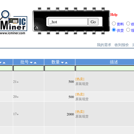
Help
资料
供货
我的需求
收到报价
批号
数量
描述
[热卖]
500
21+
原装现货
[热卖]
20+
500
原装现货
[热卖]
17+
2000
原装现货