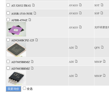
AT-32032-TR1G
AVAGO
SOT
ASSR-1510-503E
AVAGO
SOP
AFBR-4594Z
光纤研磨套
AVAGO
AD9268BCPZ-125
ADI
QFN
AD7685BRMZ
ADI
MSOP
AD7683BRMZ
ADI
MSOP
全选