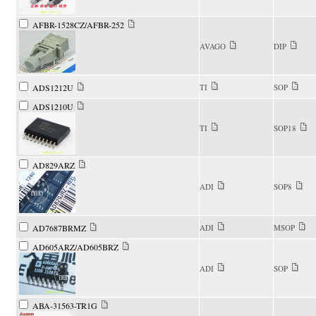
AFBR-1528CZ/AFBR-252
AVAGO
DIP
ADS1212U
TI
SOP
ADS1210U
TI
SOP18
AD829ARZ
ADI
SOP8
AD7687BRMZ
ADI
MSOP
AD605ARZ/AD605BRZ
ADI
SOP
ABA-31563-TR1G