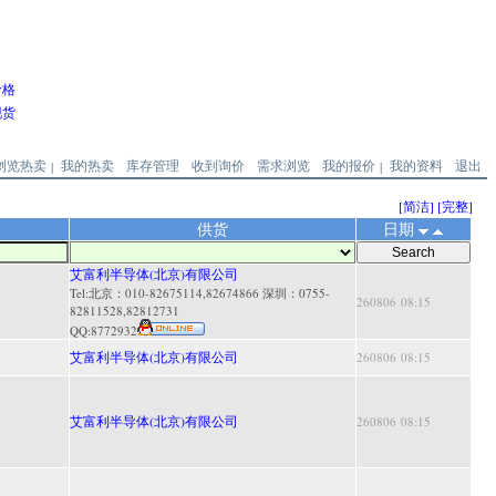
价格
现货
浏览热卖
我的热卖
库存管理
收到询价
需求浏览
我的报价
我的资料
退出
|
|
[简洁]
[完整]
供货
日期
艾富利半导体(北京)有限公司
Tel:北京：010-82675114,82674866 深圳：0755-
260806 08:15
82811528,82812731
QQ:
8772932
艾富利半导体(北京)有限公司
260806 08:15
艾富利半导体(北京)有限公司
260806 08:15