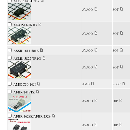
ATF-33143-TR1G
AVAGO
SOT
AT-41511-TR1G
AVAGO
SOT
ASSR-1611-501E
AVAGO
SOP
ASML-5822-TR1G
AVAGO
SOT
AM85C30-16JI
AMD
PLCC
AFBR-2418TZ
AVAGO
DIP
AFBR-1629Z/AFBR-2529
AVAGO
DIP