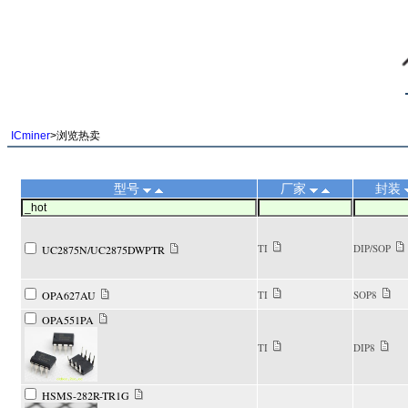
||
ICminer
>浏览热卖
型号
厂家
封装
TI
DIP/SOP
UC2875N/UC2875DWPTR
OPA627AU
TI
SOP8
OPA551PA
TI
DIP8
HSMS-282R-TR1G