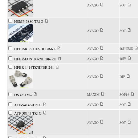
AVAGO
SOT
HSMP-3880-TR1G
AVAGO
SOT
光纤跳线
HFBR-RLS001Z/HFBR-RL
AVAGO
光纤
HFBR-EUS100Z/HFBR-RU
AVAGO
HFBR-1414TZ/HFBR-241
AVAGO
DIP
DS3231M+
MAXIM
SOP16
ATF-54143-TR1G
AVAGO
SOT
ATF-38143-TR1G
AVAGO
SOT