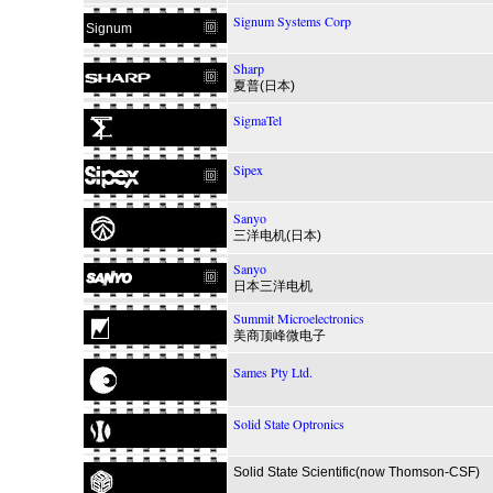
Signum Systems Corp
Signum
Sharp
夏普(日本)
SigmaTel
Sipex
Sanyo
三洋电机(日本)
Sanyo
日本三洋电机
Summit Microelectronics
美商顶峰微电子
Sames Pty Ltd.
Solid State Optronics
Solid State Scientific(now Thomson-CSF)