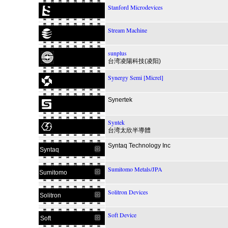
Stanford Microdevices
Stream Machine
sunplus
台湾凌陽科技(凌阳)
Synergy Semi [Micrel]
Synertek
Syntek
台湾太欣半導體
Syntaq Technology Inc
Syntaq
Sumitomo Metals/JPA
Sumitomo
Solitron Devices
Solitron
Soft Device
Soft