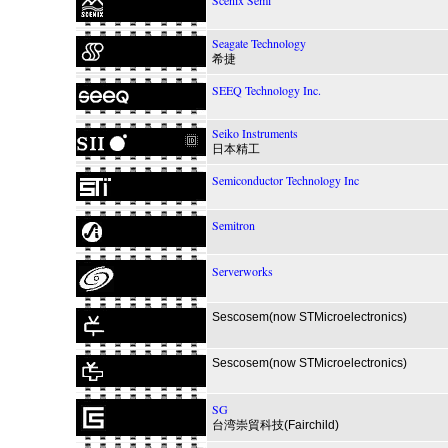
Scenix Semi
Seagate Technology
希捷
SEEQ Technology Inc.
Seiko Instruments
日本精工
Semiconductor Technology Inc
Semitron
Serverworks
Sescosem(now STMicroelectronics)
Sescosem(now STMicroelectronics)
SG
台湾崇貿科技(Fairchild)