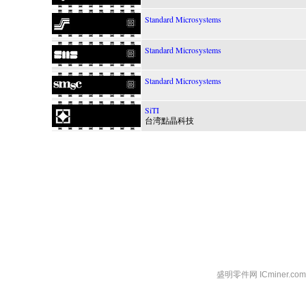
Standard Microsystems
Standard Microsystems
Standard Microsystems
SiTI
台湾點晶科技
盛明零件网 ICminer.c