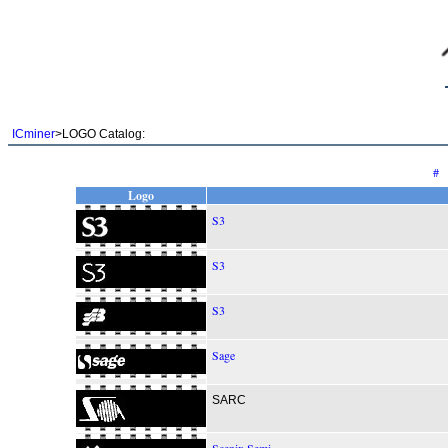
ICminer
>LOGO Catalog:
#
Logo
S3
S3
S3
Sage
SARC