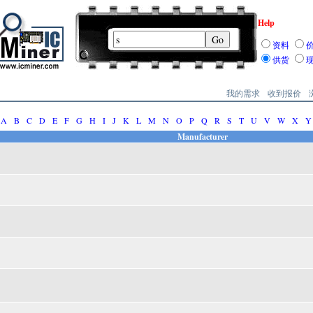
Help
资料
供货
我的需求
收到报价
A
B
C
D
E
F
G
H
I
J
K
L
M
N
O
P
Q
R
S
T
U
V
W
X
Y
Manufacturer