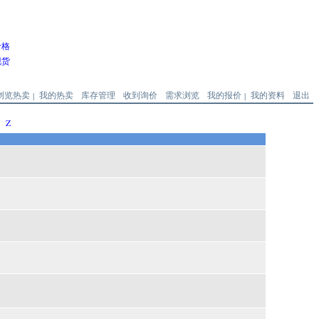
价格
现货
浏览热卖
我的热卖
库存管理
收到询价
需求浏览
我的报价
我的资料
退出
|
|
Z