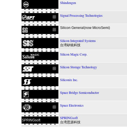
Shindengen
Signal Processing Technologies
Silicon General(now MicroSemi)
Silicon Integrated Systems
台湾矽統科技
Silicon Magic Corp.
Silicon Storage Technology
Siliconix Inc.
Space Bridge Semiconductor
Space Electronics
SPRINGsoft
SPRINGsoft
台湾思源科技